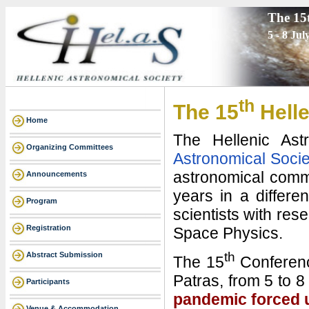
The 15
5 - 8 Jul
th
The 15
Helle
Home
The Hellenic Ast
Organizing Committees
Astronomical Socie
astronomical comm
Announcements
years in a differe
Program
scientists with res
Registration
Space Physics.
th
Abstract Submission
The 15
Conference
Patras, from 5 to 8
Participants
pandemic forced u
Venue & Accommodation