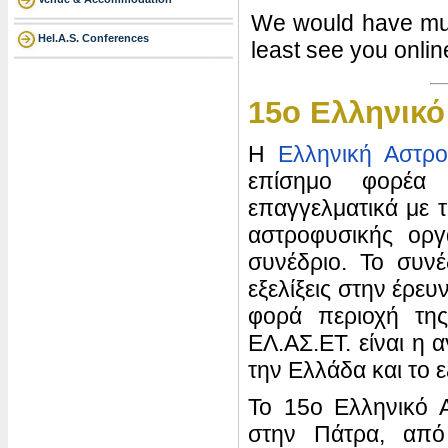
We would have much
Hel.A.S. Conferences
least see you onlin
15o Ελληνικό
Η
Ελληνική Αστρο
επίσημο φορέα
επαγγελματικά με τ
αστροφυσικής οργ
συνέδριο. Το συνέ
εξελίξεις στην έρευ
φορά περιοχή τη
ΕΛ.ΑΣ.ΕΤ. είναι η
την Ελλάδα και το 
Το 15ο Ελληνικό Α
στην Πάτρα, από