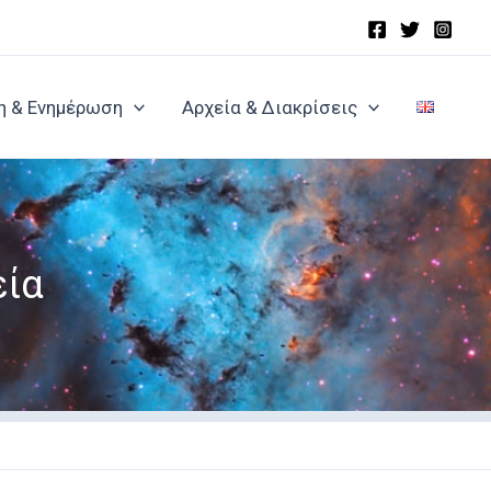
η & Ενημέρωση
Αρχεία & Διακρίσεις
εία