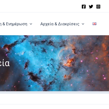
η & Ενημέρωση
Αρχεία & Διακρίσεις
εία