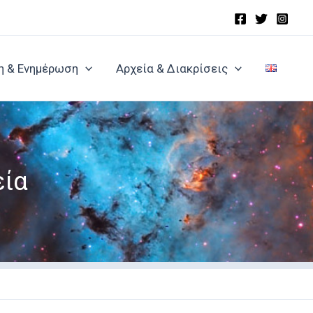
η & Ενημέρωση
Αρχεία & Διακρίσεις
εία