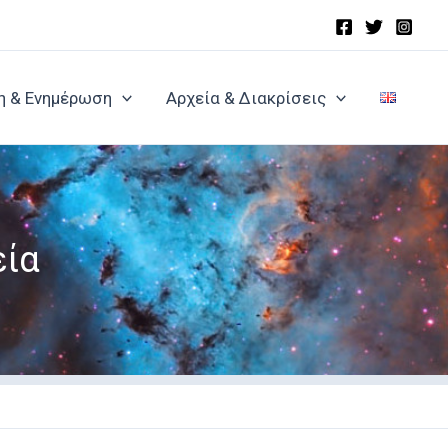
η & Ενημέρωση
Αρχεία & Διακρίσεις
εία