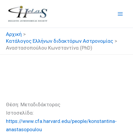
Μετάβαση
στο
περιεχόμενο
Αρχική
Κατάλογος Ελλήνων διδακτόρων Αστρονομίας
Αναστασοπούλου Κωνσταντίνα (PhD)
Αναστασοπούλου
Κωνσταντίνα (PhD)
Θέση: Μεταδιδάκτορας
Ιστοσελίδα:
https://www.cfa.harvard.edu/people/konstantina-
anastasopoulou