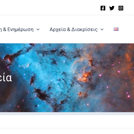
η & Ενημέρωση
Αρχεία & Διακρίσεις
εία