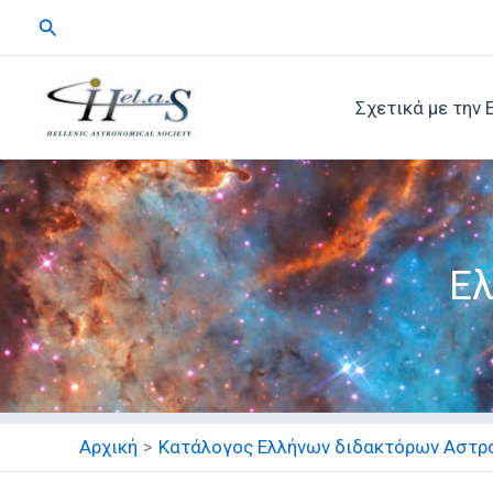
Μετάβαση
Αναζήτηση
στο
περιεχόμενο
Σχετικά με την 
Ελ
Αρχική
Κατάλογος Ελλήνων διδακτόρων Αστρ