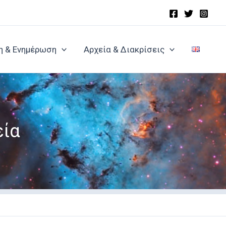
η & Ενημέρωση
Αρχεία & Διακρίσεις
εία