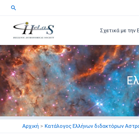
Μετάβαση
Αναζήτηση
στο
περιεχόμενο
Σχετικά με την 
Ελ
Αρχική
Κατάλογος Ελλήνων διδακτόρων Αστρ