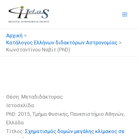
Μετάβαση
στο
περιεχόμενο
Αρχική
Κατάλογος Ελλήνων διδακτόρων Αστρονομίας
Κωνσταντίνου Ναβίτ (PhD)
Κωνσταντίνου Ναβίτ (PhD)
Θέση: Μεταδιδάκτορας
Ιστοσελίδα:
PhD: 2015, Τμήμα Φυσικής, Πανεπιστήμιο Αθηνών,
Ελλάδα
Τίτλος:
Σχηματισμός δομών μεγάλης κλίμακος σε