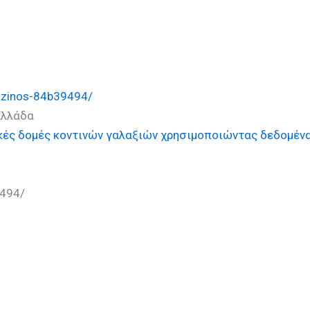
razinos-84b39494/
Ελλάδα
κές δομές κοντινών γαλαξιών χρησιμοποιώντας δεδομέν
9494/