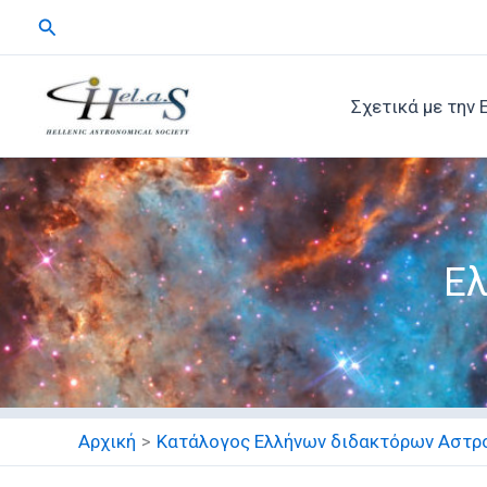
Μετάβαση
Αναζήτηση
στο
περιεχόμενο
Σχετικά με την 
Ελ
Αρχική
Κατάλογος Ελλήνων διδακτόρων Αστρ