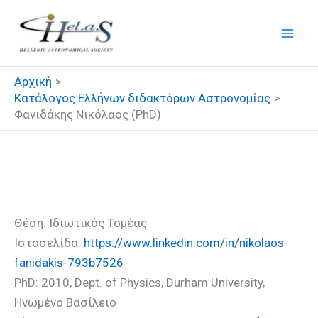
Μετάβαση
στο
περιεχόμενο
Αρχική
Κατάλογος Ελλήνων διδακτόρων Αστρονομίας
Φανιδάκης Νικόλαος (PhD)
Φανιδάκης Νικόλαος (PhD)
Θέση: Ιδιωτικός Τομέας
Ιστοσελίδα:
https://www.linkedin.com/in/nikolaos-
fanidakis-793b7526
PhD: 2010, Dept. of Physics, Durham University,
Ηνωμένο Βασίλειο