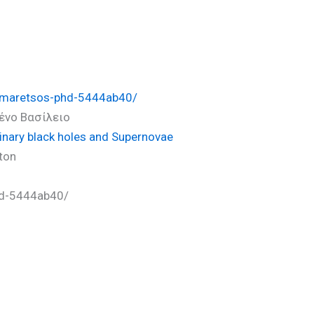
)
kamaretsos-phd-5444ab40/
ωμένο Βασίλειο
inary black holes and Supernovae
tton
hd-5444ab40/