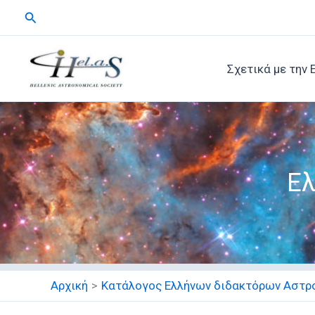
Μετάβαση
Αναζήτηση
στο
περιεχόμενο
Σχετικά με την 
Ελ
Αρχική
Κατάλογος Ελλήνων διδακτόρων Αστρ