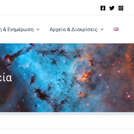
η & Ενημέρωση
Αρχεία & Διακρίσεις
εία