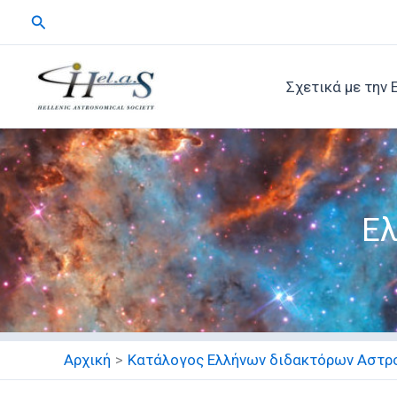
Μετάβαση
Αναζήτηση
στο
περιεχόμενο
Σχετικά με την 
Ελ
Αρχική
Κατάλογος Ελλήνων διδακτόρων Αστρ