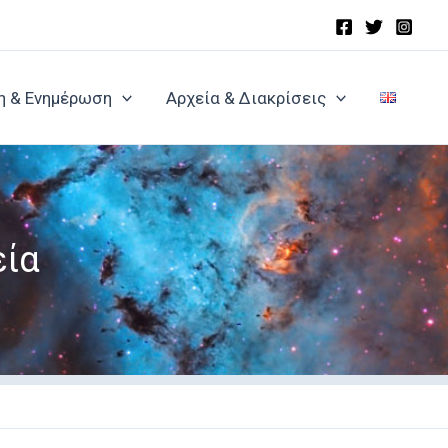
η & Ενημέρωση
Αρχεία & Διακρίσεις
εία