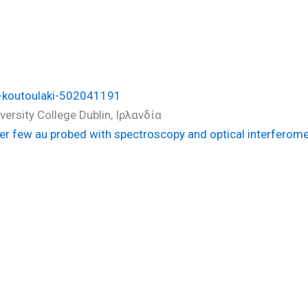
πη (PhD)
opi-koutoulaki-502041191
versity College Dublin, Ιρλανδία
nner few au probed with spectroscopy and optical interferome