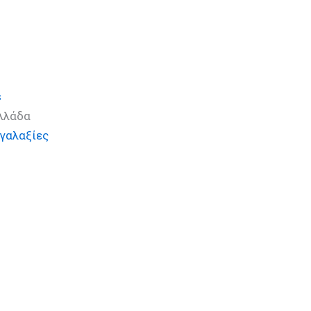
hD)
s
Ελλάδα
 γαλαξίες