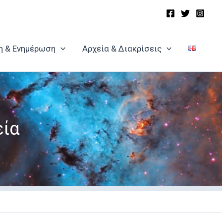
η & Ενημέρωση
Αρχεία & Διακρίσεις
εία