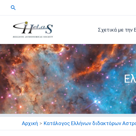
Μετάβαση
Αναζήτηση
στο
περιεχόμενο
Σχετικά με την 
Ελ
Αρχική
Κατάλογος Ελλήνων διδακτόρων Αστρ