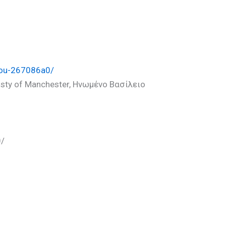
ykou-267086a0/
risty of Manchester, Ηνωμένο Βασίλειο
0/