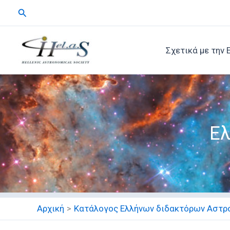
Μετάβαση
Αναζήτηση
στο
περιεχόμενο
Σχετικά με την 
Ελ
Αρχική
Κατάλογος Ελλήνων διδακτόρων Αστρ