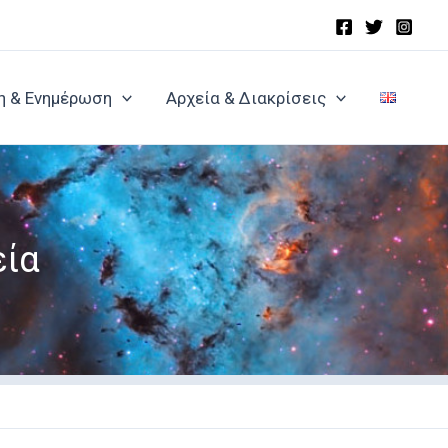
η & Ενημέρωση
Αρχεία & Διακρίσεις
εία