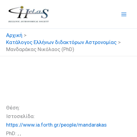
Μετάβαση
στο
περιεχόμενο
Αρχική
Κατάλογος Ελλήνων διδακτόρων Αστρονομίας
Μανδαράκας Νικόλαος (PhD)
Μανδαράκας Νικόλαος
(PhD)
Θέση:
Ιστοσελίδα:
https://www.ia.forth.gr/people/mandarakas
PhD: , ,