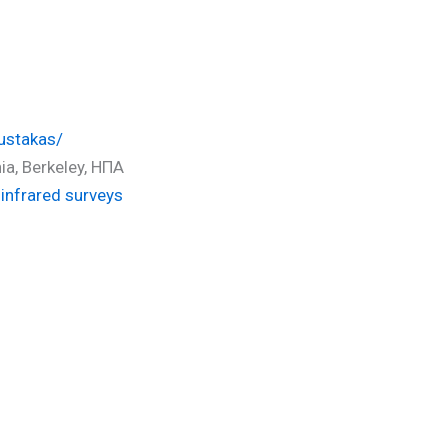
D)
oustakas/
ia, Berkeley, ΗΠΑ
-infrared surveys