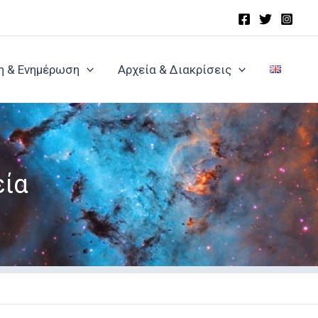
η & Ενημέρωση
Αρχεία & Διακρίσεις
εία