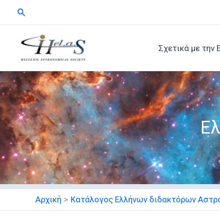
Μετάβαση
Αναζήτηση
στο
περιεχόμενο
Σχετικά με την 
Ελ
Αρχική
Κατάλογος Ελλήνων διδακτόρων Αστρ