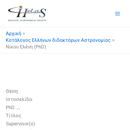
Μετάβαση
στο
περιεχόμενο
Αρχική
Κατάλογος Ελλήνων διδακτόρων Αστρονομίας
Νίκου Ελένη (PhD)
Νίκου Ελένη (PhD)
Θέση:
Ιστοσελίδα:
PhD: , ,
Τίτλος:
Supervisor(s):