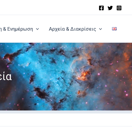
η & Ενημέρωση
Αρχεία & Διακρίσεις
εία