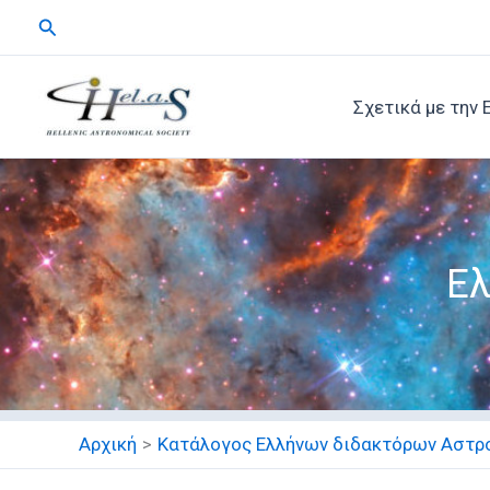
Μετάβαση
Αναζήτηση
στο
περιεχόμενο
Σχετικά με την 
Ελ
Αρχική
Κατάλογος Ελλήνων διδακτόρων Αστρ