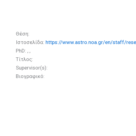
Σαριδάκης Εμμανουήλ (PhD
Θέση:
Ιστοσελίδα:
https://www.astro.noa.gr/en/staff/res
PhD: , ,
Τίτλος:
Supervisor(s):
Βιογραφικό: