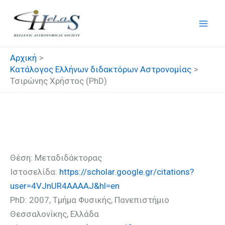
Μετάβαση
στο
περιεχόμενο
Αρχική
Κατάλογος Ελλήνων διδακτόρων Αστρονομίας
Τσιρώνης Χρήστος (PhD)
Τσιρώνης Χρήστος (PhD)
Θέση: Μεταδιδάκτορας
Ιστοσελίδα:
https://scholar.google.gr/citations?
user=4VJnUR4AAAAJ&hl=en
PhD: 2007, Τμήμα Φυσικής, Πανεπιστήμιο
Θεσσαλονίκης, Ελλάδα