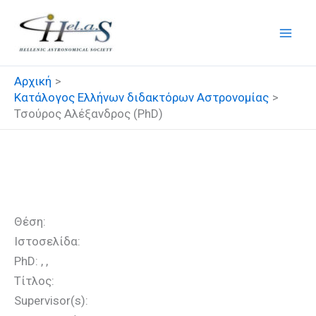
Μετάβαση
στο
περιεχόμενο
Αρχική
Κατάλογος Ελλήνων διδακτόρων Αστρονομίας
Τσούρος Αλέξανδρος (PhD)
Τσούρος Αλέξανδρος (PhD)
Θέση:
Ιστοσελίδα:
PhD: , ,
Τίτλος:
Supervisor(s):