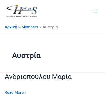
Μετάβαση
στο
περιεχόμενο
Αρχική
Members
Αυστρία
Αυστρία
Ανδριοπούλου Μαρία
Ανδριοπούλου
Read More »
Μαρία