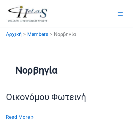
Μετάβαση
στο
περιεχόμενο
Αρχική
Members
Νορβηγία
Νορβηγία
Οικονόμου Φωτεινή
Οικονόμου
Read More »
Φωτεινή