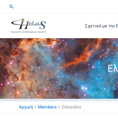
Μετάβαση
Αναζήτηση
στο
περιεχόμενο
Σχετικά με την 
Ελ
Αρχική
Members
Ολλανδία