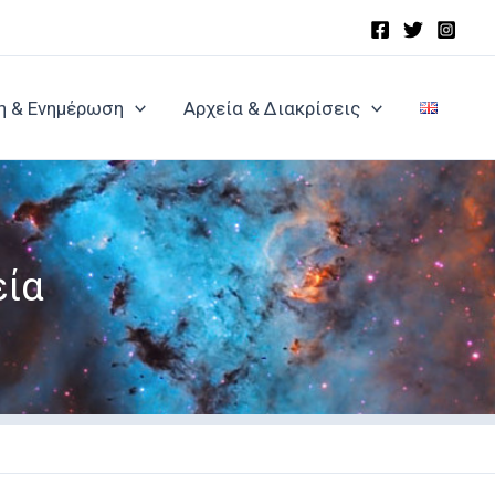
η & Ενημέρωση
Αρχεία & Διακρίσεις
εία