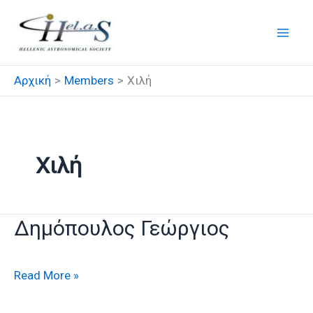
Μετάβαση
στο
περιεχόμενο
Αρχική
Members
Χιλή
Χιλή
Δημόπουλος Γεώργιος
Δημόπουλος
Read More »
Γεώργιος