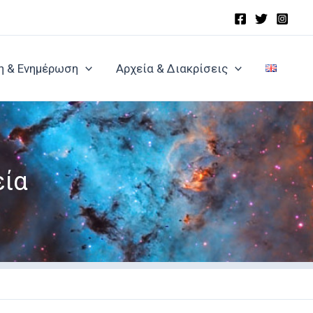
η & Ενημέρωση
Αρχεία & Διακρίσεις
εία