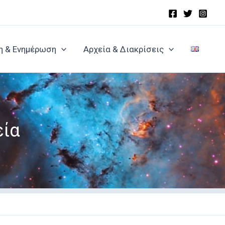
η & Ενημέρωση
Αρχεία & Διακρίσεις
εία