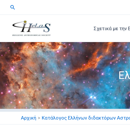
Μετάβαση
Αναζήτηση
στο
περιεχόμενο
Σχετικά με την 
Ελ
Αρχική
Κατάλογος Ελλήνων διδακτόρων Αστρ