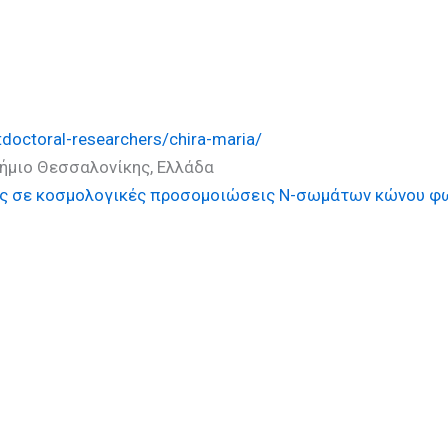
tdoctoral-researchers/chira-maria/
τήμιο Θεσσαλονίκης, Ελλάδα
ης σε κοσμολογικές προσομοιώσεις Ν-σωμάτων κώνου φ