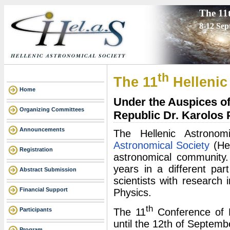
The 11
8-12 Sep
th
The 11
Hellenic
Home
Under the Auspices of 
Organizing Committees
Republic Dr. Karolos 
Announcements
The Hellenic Astrono
Astronomical Society
(Hel
Registration
astronomical community.
years in a different par
Abstract Submission
scientists with research
Financial Support
Physics.
th
The 11
Conference of He
Participants
until the 12th of Septemb
Program