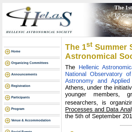
The 1s
1-5 Sept
st
The 1
Summer Sc
Home
Astronomical Soc
Organizing Committees
The
Hellenic Astronomic
National Observatory o
Announcements
Astronomy and Applie
Registration
Athens, under the initiati
younger members, gr
Participants
researchers, is organiz
Processes and Data Analy
Program
the 5th of September 201
Venue & Accommodation
Social Events